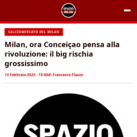
Vai
al
contenuto
CALCIOMERCATO DEL MILAN
Milan, ora Conceiçao pensa alla
rivoluzione: il big rischia
grossissimo
13 Febbraio 2025 - 15:00
di
Francesco Flauto