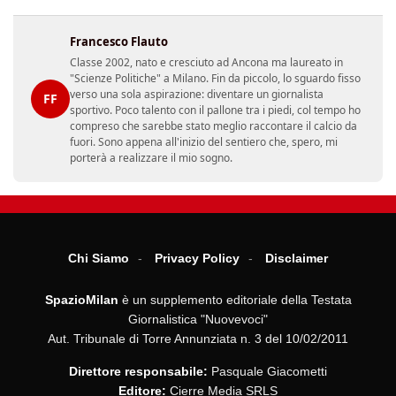
Francesco Flauto
Classe 2002, nato e cresciuto ad Ancona ma laureato in
"Scienze Politiche" a Milano. Fin da piccolo, lo sguardo fisso
verso una sola aspirazione: diventare un giornalista
FF
sportivo. Poco talento con il pallone tra i piedi, col tempo ho
compreso che sarebbe stato meglio raccontare il calcio da
fuori. Sono appena all'inizio del sentiero che, spero, mi
porterà a realizzare il mio sogno.
Chi Siamo
Privacy Policy
Disclaimer
SpazioMilan
è un supplemento editoriale della Testata
Giornalistica "Nuovevoci"
Aut. Tribunale di Torre Annunziata n. 3 del 10/02/2011
Direttore responsabile:
Pasquale Giacometti
Editore:
Cierre Media SRLS