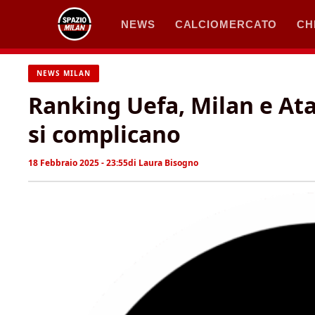
Vai
NEWS
CALCIOMERCATO
CH
al
contenuto
NEWS MILAN
Ranking Uefa, Milan e Ata
si complicano
18 Febbraio 2025 - 23:55
di
Laura Bisogno