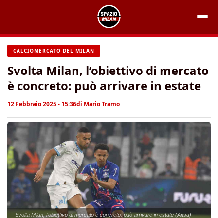
Vai
al
contenuto
CALCIOMERCATO DEL MILAN
Svolta Milan, l’obiettivo di mercato
è concreto: può arrivare in estate
12 Febbraio 2025 - 15:36
di
Mario Tramo
Svolta Milan, l'obiettivo di mercato è concreto: può arrivare in estate (Ansa)