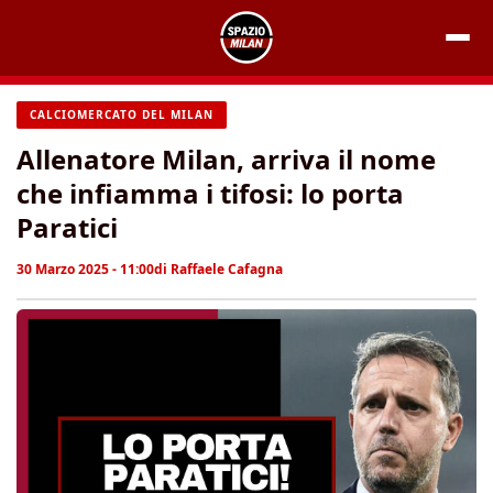
Vai
al
contenuto
CALCIOMERCATO DEL MILAN
Allenatore Milan, arriva il nome
che infiamma i tifosi: lo porta
Paratici
30 Marzo 2025 - 11:00
di
Raffaele Cafagna