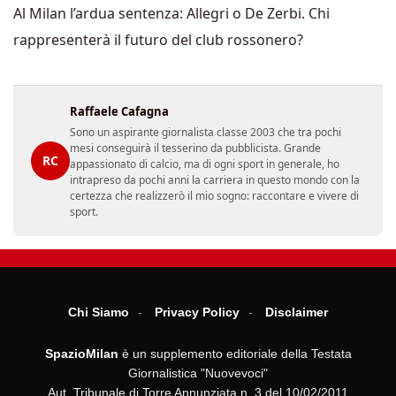
Al Milan l’ardua sentenza: Allegri o De Zerbi. Chi
rappresenterà il futuro del club rossonero?
Raffaele Cafagna
Sono un aspirante giornalista classe 2003 che tra pochi
mesi conseguirà il tesserino da pubblicista. Grande
RC
appassionato di calcio, ma di ogni sport in generale, ho
intrapreso da pochi anni la carriera in questo mondo con la
certezza che realizzerò il mio sogno: raccontare e vivere di
sport.
Chi Siamo
Privacy Policy
Disclaimer
SpazioMilan
è un supplemento editoriale della Testata
Giornalistica "Nuovevoci"
Aut. Tribunale di Torre Annunziata n. 3 del 10/02/2011