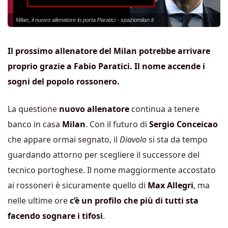
Milan, il nuovo allenatore lo porta Paratici - spaziomilan.it
Il prossimo allenatore del Milan potrebbe arrivare
proprio grazie a Fabio Paratici. Il nome accende i
sogni del popolo rossonero.
La questione
nuovo allenatore
continua a tenere
banco in casa
Milan
. Con il futuro di
Sergio Conceicao
che appare ormai segnato, il
Diavolo
si sta da tempo
guardando attorno per scegliere il successore del
tecnico portoghese. Il nome maggiormente accostato
ai rossoneri è sicuramente quello di
Max Allegri
, ma
nelle ultime ore
c’è un profilo che più di tutti sta
facendo sognare i tifosi
.