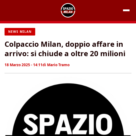
Vai
al
contenuto
NEWS MILAN
Colpaccio Milan, doppio affare in
arrivo: si chiude a oltre 20 milioni
18 Marzo 2025 - 14:11
di
Mario Tramo