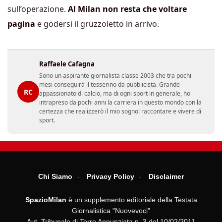
sull’operazione.
Al Milan non resta che voltare
pagina
e godersi il gruzzoletto in arrivo.
Raffaele Cafagna
Sono un aspirante giornalista classe 2003 che tra pochi
mesi conseguirà il tesserino da pubblicista. Grande
RC
appassionato di calcio, ma di ogni sport in generale, ho
intrapreso da pochi anni la carriera in questo mondo con la
certezza che realizzerò il mio sogno: raccontare e vivere di
sport.
Chi Siamo
Privacy Policy
Disclaimer
SpazioMilan
è un supplemento editoriale della Testata
Giornalistica "Nuovevoci"
Aut. Tribunale di Torre Annunziata n. 3 del 10/02/2011