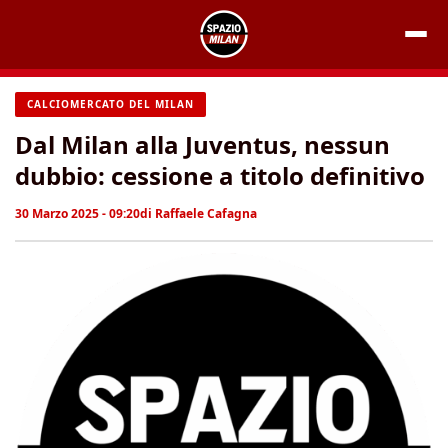
Vai
al
contenuto
CALCIOMERCATO DEL MILAN
Dal Milan alla Juventus, nessun
dubbio: cessione a titolo definitivo
30 Marzo 2025 - 09:20
di
Raffaele Cafagna