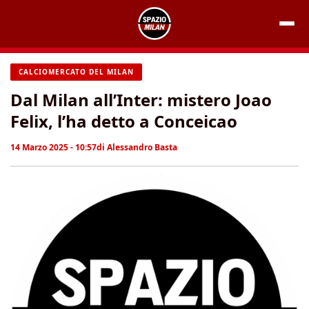
Vai
al
contenuto
CALCIOMERCATO DEL MILAN
Dal Milan all’Inter: mistero Joao
Felix, l’ha detto a Conceicao
14 Marzo 2025 - 10:57
di
Alessandro Basta