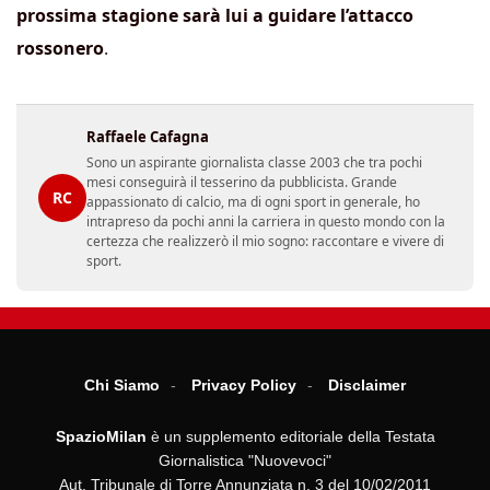
prossima stagione sarà lui a guidare l’attacco
rossonero
.
Raffaele Cafagna
Sono un aspirante giornalista classe 2003 che tra pochi
mesi conseguirà il tesserino da pubblicista. Grande
RC
appassionato di calcio, ma di ogni sport in generale, ho
intrapreso da pochi anni la carriera in questo mondo con la
certezza che realizzerò il mio sogno: raccontare e vivere di
sport.
Chi Siamo
Privacy Policy
Disclaimer
SpazioMilan
è un supplemento editoriale della Testata
Giornalistica "Nuovevoci"
Aut. Tribunale di Torre Annunziata n. 3 del 10/02/2011