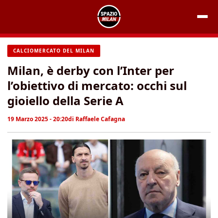
Vai
al
contenuto
CALCIOMERCATO DEL MILAN
Milan, è derby con l’Inter per
l’obiettivo di mercato: occhi sul
gioiello della Serie A
19 Marzo 2025 - 20:20
di
Raffaele Cafagna