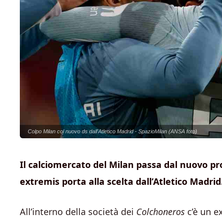
Colpo Milan col nuovo ds dall'Atletico Madrid - SpazioMilan (ANSA foto)
Il calciomercato del Milan passa dal nuovo pr
extremis porta alla scelta dall’Atletico Madrid
All’interno della società dei
Colchoneros
c’è un ex