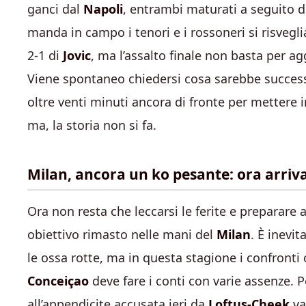
ganci dal
Napoli
, entrambi maturati a seguito d
manda in campo i tenori e i rossoneri si risvegl
2-1 di
Jovic
, ma l’assalto finale non basta per a
Viene spontaneo chiedersi cosa sarebbe succes
oltre venti minuti ancora di fronte per mettere 
ma, la storia non si fa.
Milan, ancora un ko pesante: ora arriva 
Ora non resta che leccarsi le ferite e preparare 
obiettivo rimasto nelle mani del
Milan
. È inevit
le ossa rotte, ma in questa stagione i confronti c
Conceiçao
deve fare i conti con varie assenze. 
all’appendicite accusata ieri da
Loftus-Cheek
v