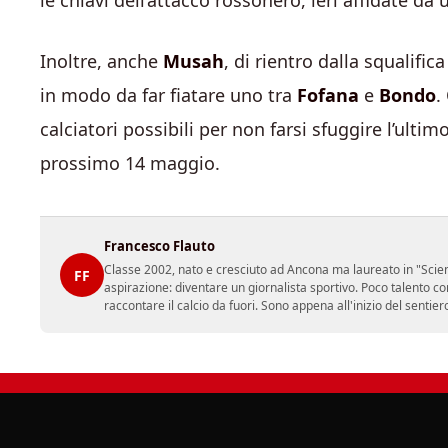
le chiavi dell’attacco rossonero, ieri affidate d
Inoltre, anche
Musah
, di rientro dalla squalifi
in modo da far fiatare uno tra
Fofana
e
Bondo
.
calciatori possibili per non farsi sfuggire l’ulti
prossimo 14 maggio.
Francesco Flauto
Classe 2002, nato e cresciuto ad Ancona ma laureato in "Scienz
FF
aspirazione: diventare un giornalista sportivo. Poco talento c
raccontare il calcio da fuori. Sono appena all'inizio del sentie