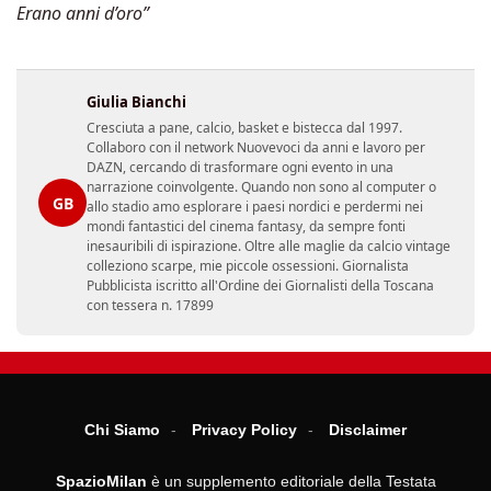
Erano anni d’oro”
Giulia Bianchi
Cresciuta a pane, calcio, basket e bistecca dal 1997.
Collaboro con il network Nuovevoci da anni e lavoro per
DAZN, cercando di trasformare ogni evento in una
narrazione coinvolgente. Quando non sono al computer o
GB
allo stadio amo esplorare i paesi nordici e perdermi nei
mondi fantastici del cinema fantasy, da sempre fonti
inesauribili di ispirazione. Oltre alle maglie da calcio vintage
colleziono scarpe, mie piccole ossessioni. Giornalista
Pubblicista iscritto all'Ordine dei Giornalisti della Toscana
con tessera n. 17899
Chi Siamo
Privacy Policy
Disclaimer
SpazioMilan
è un supplemento editoriale della Testata