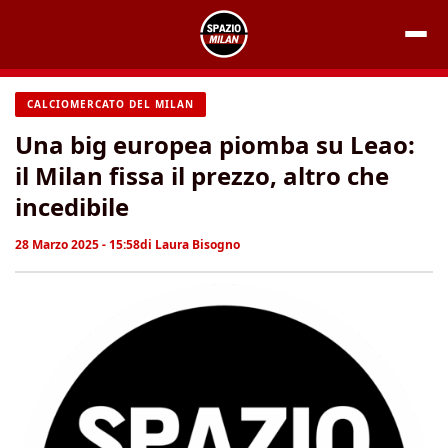
Vai
al
contenuto
CALCIOMERCATO DEL MILAN
Una big europea piomba su Leao:
il Milan fissa il prezzo, altro che
incedibile
28 Marzo 2025 - 15:58
di
Laura Bisogno