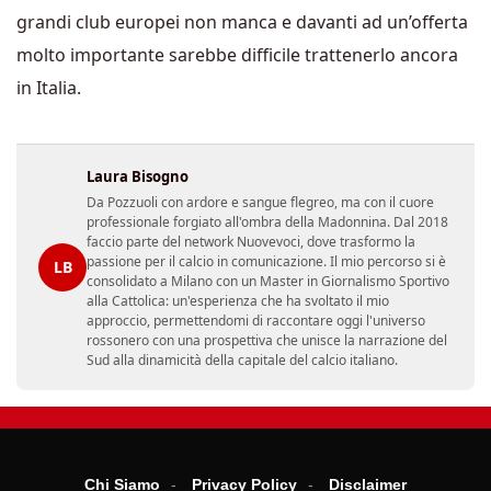
grandi club europei non manca e davanti ad un’offerta
molto importante sarebbe difficile trattenerlo ancora
in Italia.
Laura Bisogno
Da Pozzuoli con ardore e sangue flegreo, ma con il cuore
professionale forgiato all'ombra della Madonnina. Dal 2018
faccio parte del network Nuovevoci, dove trasformo la
passione per il calcio in comunicazione. Il mio percorso si è
LB
consolidato a Milano con un Master in Giornalismo Sportivo
alla Cattolica: un'esperienza che ha svoltato il mio
approccio, permettendomi di raccontare oggi l'universo
rossonero con una prospettiva che unisce la narrazione del
Sud alla dinamicità della capitale del calcio italiano.
Chi Siamo
Privacy Policy
Disclaimer