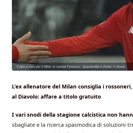
Colpo a zero per il Milan: lo manda Fonseca - Spaziomilan.it (fonte: © Ansa)
L’ex allenatore del Milan consiglia i rossoner
al Diavolo: affare a titolo gratuito
I vari snodi della stagione calcistica non hanno
sbagliate e la ricerca spasmodica di soluzioni tr