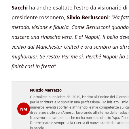
Sacchi
ha anche esaltato l’estro da visionario di
presidente rossonero,
Silvio Berlusconi
:
“Ha fatt
metodo, visione e fiducia. Come Berlusconi quando 
nascere una rinascita vera. E al Napoli, il bello de
veniva dal Manchester United e ora sembra un altro.
migliorarsi. Se resta? Per me sì. Perché Napoli ha sc
finirà così in fretta”.
Nunzio Marrazzo
Giornalista pubblicista dal 2019, iscritto all’Ordine dei Gior
per la scrittura e lo sport in una professione. Ho iniziato il
numerosi eventi sportivi e affinando le mie competenze sul ca
NM
di servizio civile con Amesci, lavorando all’interno della reda
Nuovevoci, un ambiente che mi ha non solo offerto “spazi” sti
Determinato e sempre alla ricerca di nuove storie da racconta
in parole.