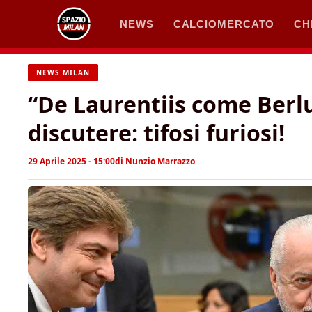
Vai
NEWS
CALCIOMERCATO
CH
al
contenuto
NEWS MILAN
“De Laurentiis come Berlus
discutere: tifosi furiosi!
29 Aprile 2025 - 15:00
di
Nunzio Marrazzo