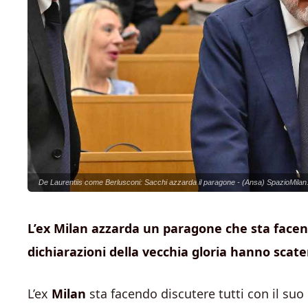
De Laurentiis come Berlusconi: Sacchi azzarda il paragone - (Ansa) SpazioMilan.
L’ex Milan azzarda un paragone che sta facendo
dichiarazioni della vecchia gloria hanno scat
L’ex
Milan
sta facendo discutere tutti con il su