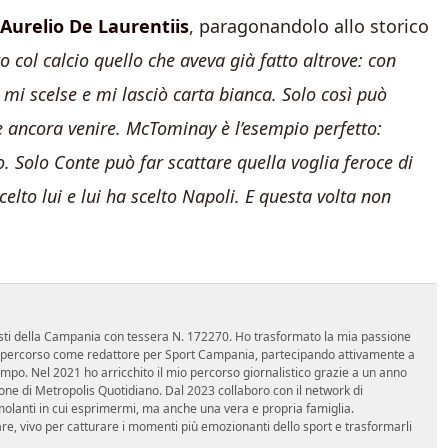
Aurelio De Laurentiis
, paragonandolo allo storico
o col calcio quello che aveva già fatto altrove: con
mi scelse e mi lasciò carta bianca. Solo così può
ve ancora venire. McTominay è l’esempio perfetto:
 Solo Conte può far scattare quella voglia feroce di
elto lui e lui ha scelto Napoli. E questa volta non
nalisti della Campania con tessera N. 172270. Ho trasformato la mia passione
 mio percorso come redattore per Sport Campania, partecipando attivamente a
mpo. Nel 2021 ho arricchito il mio percorso giornalistico grazie a un anno
zione di Metropolis Quotidiano. Dal 2023 collaboro con il network di
molanti in cui esprimermi, ma anche una vera e propria famiglia.
re, vivo per catturare i momenti più emozionanti dello sport e trasformarli