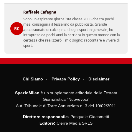
Raffaele Cafagna
Sono un aspirante giornalista classe 2003 che tra pochi
mesi conseguirà il tesserino da pubblicista. Grande
RC
appassionato di calcio, ma di ogni sport in generale, ho
intrapreso da pochi anni la carriera in questo mondo con la
certezza che realizzerò il mio sogno: raccontare e vivere di
sport.
Chi Siamo
Privacy Policy
Disclaimer
SpazioMilan
è un supplemento editoriale della Testata
Giornalistica "Nuovevoci"
Aut. Tribunale di Torre Annunziata n. 3 del 10/02/2011
Direttore responsabile:
Pasquale Giacometti
Editore:
Cierre Media SRLS