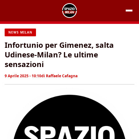
Vai
al
contenuto
NEWS MILAN
Infortunio per Gimenez, salta
Udinese-Milan? Le ultime
sensazioni
9 Aprile 2025 - 10:10
di
Raffaele Cafagna