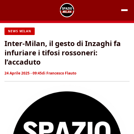
Vai
al
contenuto
NEWS MILAN
Inter-Milan, il gesto di Inzaghi fa
infuriare i tifosi rossoneri:
l’accaduto
24 Aprile 2025 - 09:45
di
Francesco Flauto