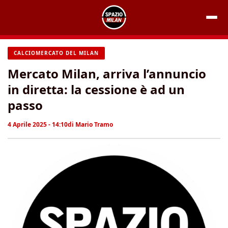
Vai
al
contenuto
CALCIOMERCATO DEL MILAN
Mercato Milan, arriva l’annuncio
in diretta: la cessione è ad un
passo
4 Aprile 2025 - 14:10
di
Mario Tramo