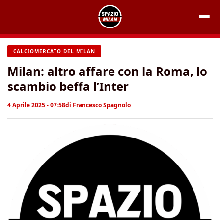
Vai
al
contenuto
CALCIOMERCATO DEL MILAN
Milan: altro affare con la Roma, lo
scambio beffa l’Inter
4 Aprile 2025 - 07:58
di
Francesco Spagnolo