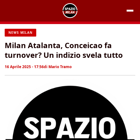
Vai
al
contenuto
NEWS MILAN
Milan Atalanta, Conceicao fa
turnover? Un indizio svela tutto
16 Aprile 2025 - 17:56
di
Mario Tramo