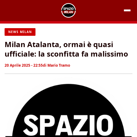
Vai
al
contenuto
NEWS MILAN
Milan Atalanta, ormai è quasi
ufficiale: la sconfitta fa malissimo
20 Aprile 2025 - 22:55
di
Mario Tramo