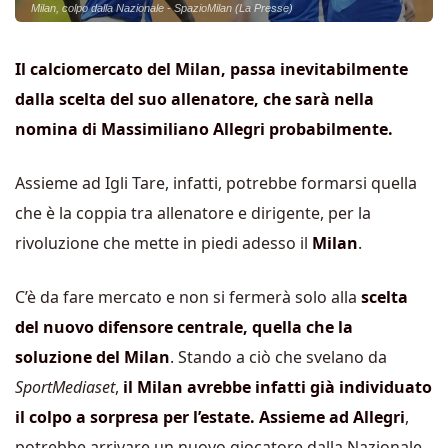
Milan, colpo dalla Nazionale - SpazioMilan (La Presse)
Il calciomercato del Milan, passa inevitabilmente
dalla scelta del suo allenatore, che sarà nella
nomina di Massimiliano Allegri probabilmente.
Assieme ad Igli Tare, infatti, potrebbe formarsi quella
che è la coppia tra allenatore e dirigente, per la
rivoluzione che mette in piedi adesso il
Milan
.
C’è da fare mercato e non si fermerà solo alla
scelta
del nuovo difensore centrale, quella che la
soluzione del Milan
. Stando a ciò che svelano da
SportMediaset
,
il Milan avrebbe infatti già individuato
il colpo a sorpresa per l’estate. Assieme ad Allegri
,
potrebbe arrivare un nuovo giocatore dalla Nazionale