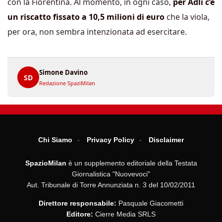
con la Fiorentina. Al momento, in ogni caso,
per Adli c’è
un riscatto fissato a 10,5 milioni di euro
che la viola,
per ora, non sembra intenzionata ad esercitare.
Simone Davino
SD
Redazione SpaziMilan
Chi Siamo
Privacy Policy
Disclaimer
SpazioMilan
è un supplemento editoriale della Testata
Giornalistica "Nuovevoci"
Aut. Tribunale di Torre Annunziata n. 3 del 10/02/2011
Direttore responsabile:
Pasquale Giacometti
Editore:
Cierre Media SRLS