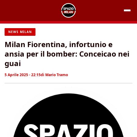
Vai
al
contenuto
NEWS MILAN
Milan Fiorentina, infortunio e
ansia per il bomber: Conceicao nei
guai
5 Aprile 2025 - 22:15
di
Mario Tramo