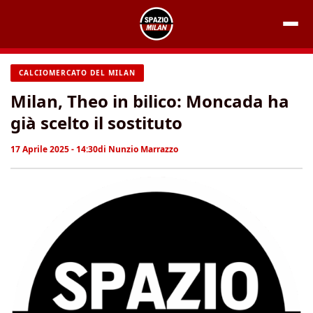
Vai
al
contenuto
CALCIOMERCATO DEL MILAN
Milan, Theo in bilico: Moncada ha
già scelto il sostituto
17 Aprile 2025 - 14:30
di
Nunzio Marrazzo