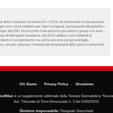
nalisti della Campania con tessera N. 172270. Ho trasformato la mia passione
 mio percorso come redattore per Sport Campania, partecipando attivamente a
mpo. Nel 2021 ho arricchito il mio percorso giornalistico grazie a un anno
zione di Metropolis Quotidiano. Dal 2023 collaboro con il network di
molanti in cui esprimermi, ma anche una vera e propria famiglia.
re, vivo per catturare i momenti più emozionanti dello sport e trasformarli
Chi Siamo
Privacy Policy
Disclaimer
ioMilan
è un supplemento editoriale della Testata Giornalistica "Nuove
Aut. Tribunale di Torre Annunziata n. 3 del 10/02/2011
Direttore responsabile:
Pasquale Giacometti