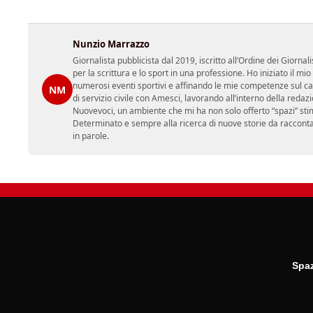
Nunzio Marrazzo
Giornalista pubblicista dal 2019, iscritto all’Ordine dei Gior
per la scrittura e lo sport in una professione. Ho iniziato il
numerosi eventi sportivi e affinando le mie competenze sul ca
NM
di servizio civile con Amesci, lavorando all’interno della reda
Nuovevoci, un ambiente che mi ha non solo offerto “spazi” sti
Determinato e sempre alla ricerca di nuove storie da racconta
in parole.
Spaz