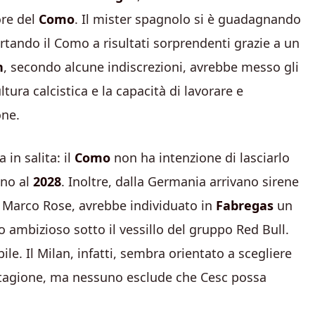
ore del
Como
. Il mister spagnolo si è guadagnando
portando il Como a risultati sorprendenti grazie a un
n
, secondo alcune indiscrezioni, avrebbe messo gli
ura calcistica e la capacità di lavorare e
one.
 in salita: il
Como
non ha intenzione di lasciarlo
ino al
2028
. Inoltre, dalla Germania arrivano sirene
i Marco Rose, avrebbe individuato in
Fabregas
un
to ambizioso sotto il vessillo del gruppo Red Bull.
ile. Il Milan, infatti, sembra orientato a scegliere
stagione, ma nessuno esclude che Cesc possa