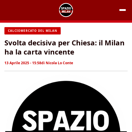
Vai
al
contenuto
CALCIOMERCATO DEL MILAN
Svolta decisiva per Chiesa: il Milan
ha la carta vincente
13 Aprile 2025 - 15:58
di
Nicola Lo Conte