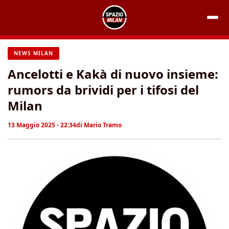
Vai
al
contenuto
NEWS MILAN
Ancelotti e Kakà di nuovo insieme:
rumors da brividi per i tifosi del
Milan
13 Maggio 2025 - 22:34
di
Mario Tramo