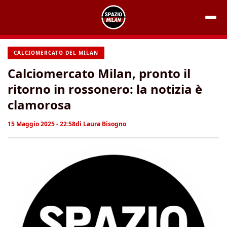
Vai
al
contenuto
CALCIOMERCATO DEL MILAN
Calciomercato Milan, pronto il
ritorno in rossonero: la notizia è
clamorosa
15 Maggio 2025 - 22:58
di
Laura Bisogno