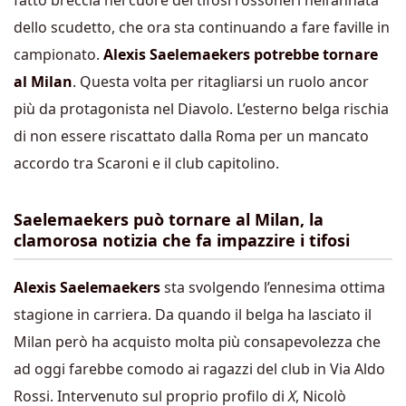
fatto breccia nel cuore dei tifosi rossoneri nell’annata
dello scudetto, che ora sta continuando a fare faville in
campionato.
Alexis Saelemaekers potrebbe tornare
al Milan
. Questa volta per ritagliarsi un ruolo ancor
più da protagonista nel Diavolo. L’esterno belga rischia
di non essere riscattato dalla Roma per un mancato
accordo tra Scaroni e il club capitolino.
Saelemaekers può tornare al Milan, la
clamorosa notizia che fa impazzire i tifosi
Alexis Saelemaekers
sta svolgendo l’ennesima ottima
stagione in carriera. Da quando il belga ha lasciato il
Milan però ha acquisto molta più consapevolezza che
ad oggi farebbe comodo ai ragazzi del club in Via Aldo
Rossi. Intervenuto sul proprio profilo di
X
, Nicolò