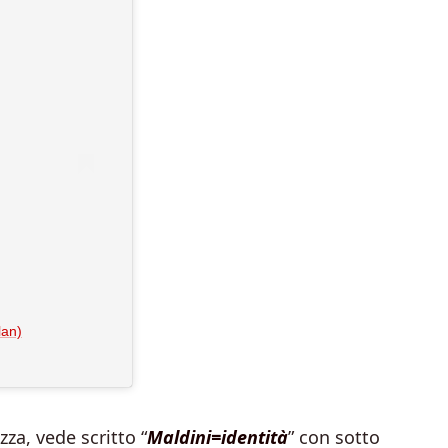
lan)
za, vede scritto “
Maldini=identità
” con sotto