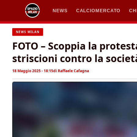
Vai
NEWS
CALCIOMERCATO
CH
al
contenuto
NEWS MILAN
FOTO – Scoppia la protest
striscioni contro la socie
18 Maggio 2025 - 18:15
di
Raffaele Cafagna