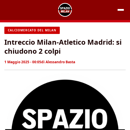
Vai
al
contenuto
CALCIOMERCATO DEL MILAN
Intreccio Milan-Atletico Madrid: si
chiudono 2 colpi
1 Maggio 2025 - 00:05
di
Alessandro Basta