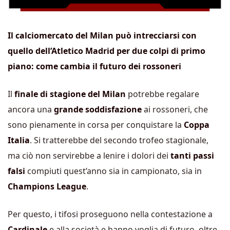
Il calciomercato del Milan può intrecciarsi con
quello dell’Atletico Madrid per due colpi di primo
piano: come cambia il futuro dei rossoneri
Il
finale di stagione del Milan
potrebbe regalare
ancora una
grande soddisfazione
ai rossoneri, che
sono pienamente in corsa per conquistare la
Coppa
Italia
. Si tratterebbe del secondo trofeo stagionale,
ma ciò non servirebbe a lenire i dolori dei
tanti passi
falsi
compiuti quest’anno sia in campionato, sia in
Champions League
.
Per questo, i tifosi proseguono nella contestazione a
Cardinale
e alla società e hanno voglia di futuro, oltre