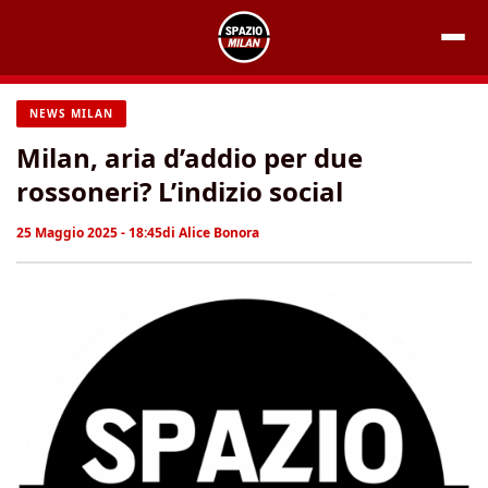
Vai
al
contenuto
NEWS MILAN
Milan, aria d’addio per due
rossoneri? L’indizio social
25 Maggio 2025 - 18:45
di
Alice Bonora