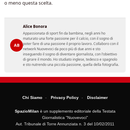
o meno questa scelta.
Alice Bonora
Appassionata di sport fin da bambina, negli anni ho
maturato una forte passione per il calcio, con il sogno di
poter fare di una passione il proprio lavoro. Collaboro con il
AB
network Nuovevoci da poco più di due anni e sto
inseguendo il sogno di diventare giornalista, con l'obiettivo
di girare il mondo. Ho studiato inglese, tedesco e spagnolo
e sto nutrendo una piccola passione, quella della fotografia.
Chi Siamo
Privacy Policy
Disclaimer
SpazioMilan
è un supplemento editoriale della Testata
Giornalistica "Nuovevoci"
Aut. Tribunale di Torre Annunziata n. 3 del 10/02/2011