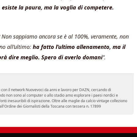
 esiste la paura, ma la voglia di competere.
Non sappiamo ancora se è al 100%, veramente, non
o all’ultimo:
ha fatto l’ultimo allenamento, ma il
aprà dire meglio. Spero di averlo domani
“.
ro con il network Nuovevoci da anni e lavoro per DAZN, cercando di
do non sono al computer o allo stadio amo esplorare i paesi nordici e
ti inesauribili di ispirazione. Oltre alle maglie da calcio vintage colleziono
 all'Ordine dei Giornalisti della Toscana con tessera n. 17899