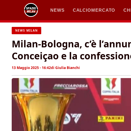
Vai
NEWS
CALCIOMERCATO
CH
al
contenuto
NEWS MILAN
Milan-Bologna, c’è l’annu
Conceiçao e la confession
13 Maggio 2025 - 16:42
di
Giulia Bianchi