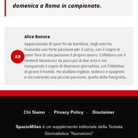
domenica a Roma in campionato.
Alice Bonora
Appassionata di sport fin da bambina, negli anni ho
maturato una forte passione per il calcio, con il sogno di
poter fare di una passione il proprio lavoro. Collaboro con il
AB
network Nuovevoci da poco più di due anni e sto
inseguendo il sogno di diventare giornalista, con l'obiettivo
di girare il mondo. Ho studiato inglese, tedesco e spagnolo
e sto nutrendo una piccola passione, quella della fotografia.
Chi Siamo
Privacy Policy
Disclaimer
SpazioMilan
è un supplemento editoriale della Testata
Giornalistica "Nuovevoci"