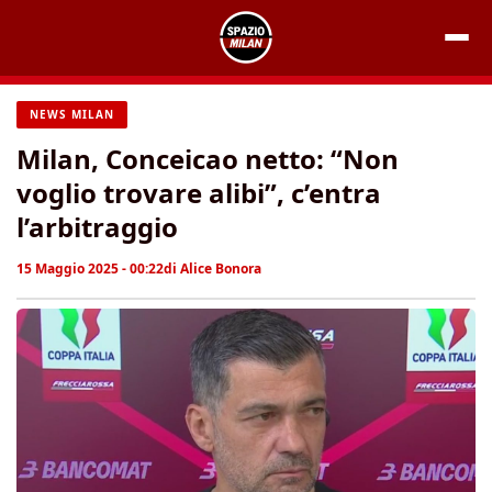
Vai
al
contenuto
NEWS MILAN
Milan, Conceicao netto: “Non
voglio trovare alibi”, c’entra
l’arbitraggio
15 Maggio 2025 - 00:22
di
Alice Bonora