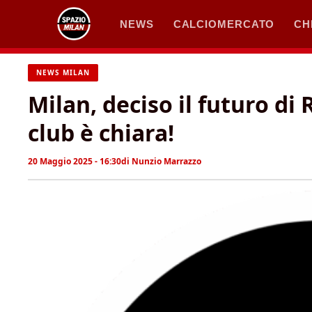
Vai
NEWS
CALCIOMERCATO
CH
al
contenuto
NEWS MILAN
Milan, deciso il futuro di 
club è chiara!
20 Maggio 2025 - 16:30
di
Nunzio Marrazzo