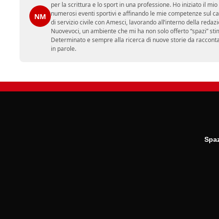
per la scrittura e lo sport in una professione. Ho iniziato il
numerosi eventi sportivi e affinando le mie competenze sul ca
NM
di servizio civile con Amesci, lavorando all’interno della reda
Nuovevoci, un ambiente che mi ha non solo offerto “spazi” sti
Determinato e sempre alla ricerca di nuove storie da racconta
in parole.
Spaz