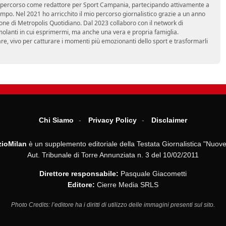
 mio percorso come redattore per Sport Campania, partecipando attivamente a
mpo. Nel 2021 ho arricchito il mio percorso giornalistico grazie a un anno
zione di Metropolis Quotidiano. Dal 2023 collaboro con il network di
molanti in cui esprimermi, ma anche una vera e propria famiglia.
re, vivo per catturare i momenti più emozionanti dello sport e trasformarli
Chi Siamo
Privacy Policy
Disclaimer
ioMilan
è un supplemento editoriale della Testata Giornalistica "Nuove
Aut. Tribunale di Torre Annunziata n. 3 del 10/02/2011
Direttore responsabile:
Pasquale Giacometti
Editore:
Cierre Media SRLS
Photo Credits: l’editore ha i diritti di utilizzo delle immagini presenti sul sito.