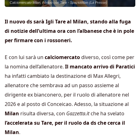
Calciomercato Milan, il colpo con Tare - SpazioMilan (La Presse)
Il nuovo ds sarà Igli Tare al Milan, stando alla fuga
di notizie dell’ultima ora con l’albanese che è in pole
per firmare con i rossoneri.
E con lui sarà un
calciomercato
diverso, così come per
la nomina dell’allenatore.
Il mancato arrivo di Paratici
ha infatti cambiato la destinazione di Max Allegri,
allenatore che sembrava ad un passo assieme al
dirigente ex bianconero, per il ruolo di allenatore nel
2026 e al posto di Conceicao. Adesso, la situazione al
Milan
risulta diversa, con
Gazzetta.it
che ha svelato
l’accelerata su Tare, per il ruolo da ds che cerca il
Milan
.