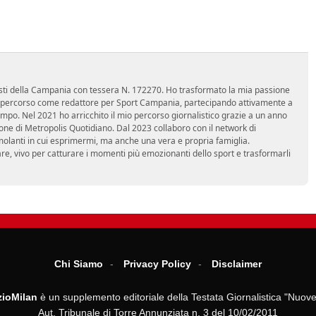
nalisti della Campania con tessera N. 172270. Ho trasformato la mia passione
 mio percorso come redattore per Sport Campania, partecipando attivamente a
mpo. Nel 2021 ho arricchito il mio percorso giornalistico grazie a un anno
zione di Metropolis Quotidiano. Dal 2023 collaboro con il network di
molanti in cui esprimermi, ma anche una vera e propria famiglia.
re, vivo per catturare i momenti più emozionanti dello sport e trasformarli
Chi Siamo
Privacy Policy
Disclaimer
ioMilan
è un supplemento editoriale della Testata Giornalistica "Nuove
Aut. Tribunale di Torre Annunziata n. 3 del 10/02/2011