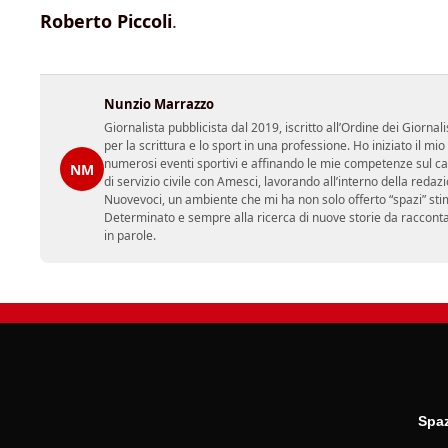
Roberto Piccoli
.
Nunzio Marrazzo
Giornalista pubblicista dal 2019, iscritto all’Ordine dei Gior
per la scrittura e lo sport in una professione. Ho iniziato il
numerosi eventi sportivi e affinando le mie competenze sul ca
NM
di servizio civile con Amesci, lavorando all’interno della reda
Nuovevoci, un ambiente che mi ha non solo offerto “spazi” sti
Determinato e sempre alla ricerca di nuove storie da racconta
in parole.
Spaz