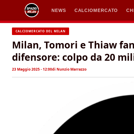
Vai
NEWS
CALCIOMERCATO
CH
al
contenuto
CALCIOMERCATO DEL MILAN
Milan, Tomori e Thiaw fa
difensore: colpo da 20 mil
23 Maggio 2025 - 12:00
di
Nunzio Marrazzo