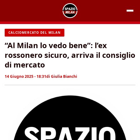
Vai
al
contenuto
CALCIOMERCATO DEL MILAN
“Al Milan lo vedo bene”: l’ex
rossonero sicuro, arriva il consiglio
di mercato
14 Giugno 2025 - 18:31
di
Giulia Bianchi