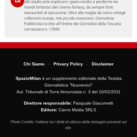
GB
allo stadio amo esplorare i paesi nordici e perdermi nei
mondi fantastici del cinema fantasy, da sempre fonti
inesauribili di ispirazione. Oltre alle maglie da calcio vintage
colleziono scarpe, mie piccole ossessioni. Giornalista
Pubblicista iscritto all'Ordine dei Giornalisti della Toscana
con tessera n. 17899
Chi Siamo
Privacy Policy
Disclaimer
SpazioMilan
è un supplemento editoriale della Testata
Giornalistica "Nuovevoci"
Aut. Tribunale di Torre Annunziata n. 3 del 10/02/2011
Direttore responsabile:
Pasquale Giacometti
Editore:
Cierre Media SRLS
Photo Credits: l’editore ha i diritti di utilizzo delle immagini presenti sul
sito.