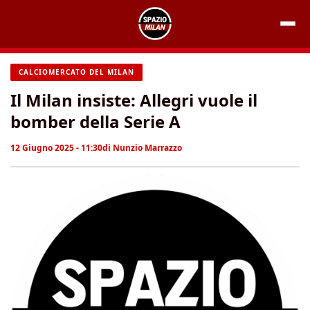
Vai
al
contenuto
CALCIOMERCATO DEL MILAN
Il Milan insiste: Allegri vuole il
bomber della Serie A
12 Giugno 2025 - 11:30
di
Nunzio Marrazzo