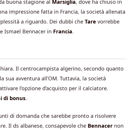
 da buona stagione al
Marsiglia
, dove ha chiuso in
a impressione fatta in Francia, la società allenata
plessità a riguardo. Dei dubbi che
Tare
vorrebbe
ere Ismael Bennacer in
Francia
.
iara. Il centrocampista algerino, secondo quanto
a sua avventura all’OM. Tuttavia, la società
tivare l’opzione d’acquisto per il calciatore.
ni di bonus
.
unti di domanda che sarebbe pronto a risolvere
 Tare. Il ds albanese, consapevole che
Bennacer
non