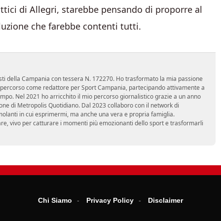
tici di Allegri, starebbe pensando di proporre al
luzione che farebbe contenti tutti.
nalisti della Campania con tessera N. 172270. Ho trasformato la mia passione
 mio percorso come redattore per Sport Campania, partecipando attivamente a
mpo. Nel 2021 ho arricchito il mio percorso giornalistico grazie a un anno
zione di Metropolis Quotidiano. Dal 2023 collaboro con il network di
molanti in cui esprimermi, ma anche una vera e propria famiglia.
re, vivo per catturare i momenti più emozionanti dello sport e trasformarli
Chi Siamo
Privacy Policy
Disclaimer