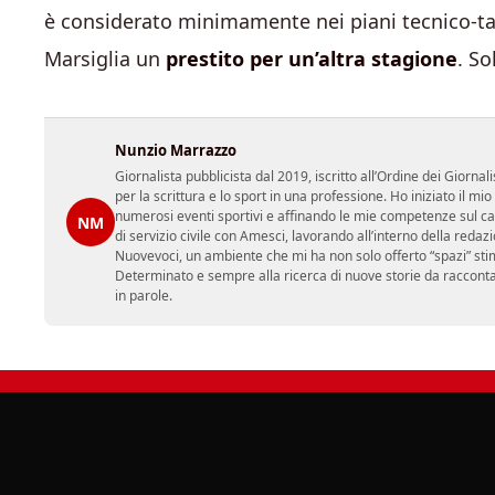
è considerato minimamente nei piani tecnico-tat
Marsiglia un
prestito per un’altra stagione
. So
Nunzio Marrazzo
Giornalista pubblicista dal 2019, iscritto all’Ordine dei Gior
per la scrittura e lo sport in una professione. Ho iniziato il
numerosi eventi sportivi e affinando le mie competenze sul ca
NM
di servizio civile con Amesci, lavorando all’interno della reda
Nuovevoci, un ambiente che mi ha non solo offerto “spazi” sti
Determinato e sempre alla ricerca di nuove storie da racconta
in parole.