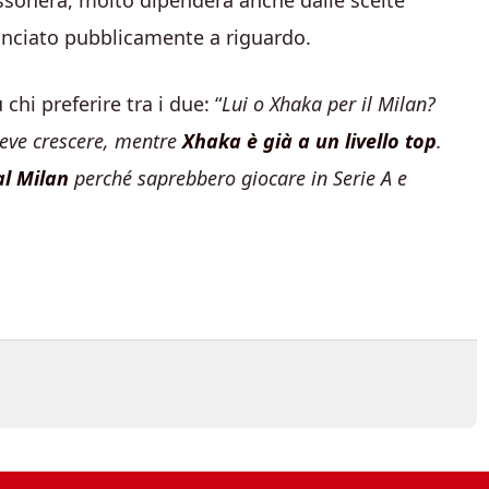
rossonera, molto dipenderà anche dalle scelte
lanciato pubblicamente a riguardo.
hi preferire tra i due: “
Lui o Xhaka per il Milan?
deve crescere, mentre
Xhaka è già a un livello top
.
l Milan
perché saprebbero giocare in Serie A e