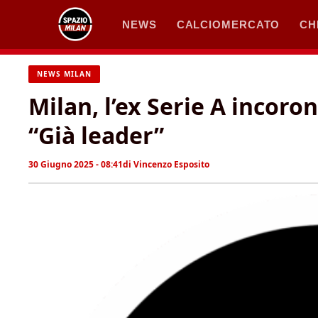
Vai
NEWS
CALCIOMERCATO
CH
al
contenuto
NEWS MILAN
Milan, l’ex Serie A incoron
“Già leader”
30 Giugno 2025 - 08:41
di
Vincenzo Esposito