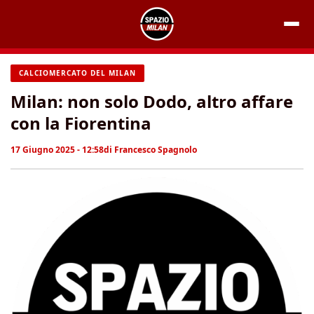
Vai
al
contenuto
CALCIOMERCATO DEL MILAN
Milan: non solo Dodo, altro affare
con la Fiorentina
17 Giugno 2025 - 12:58
di
Francesco Spagnolo