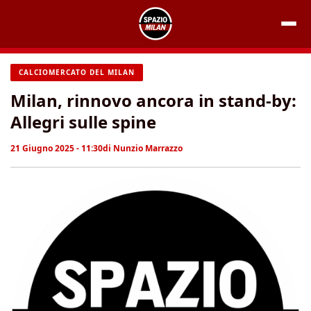
Vai
al
contenuto
CALCIOMERCATO DEL MILAN
Milan, rinnovo ancora in stand-by:
Allegri sulle spine
21 Giugno 2025 - 11:30
di
Nunzio Marrazzo