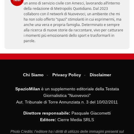
un anno di servizio civile con Amesci, lavorando all’interno
della redazione di Metropolis Quotidiano. Dal 2023
collaboro con il network di Nuovevoci, un ambiente che mi
ha non solo offerto “spazi” stimolanti in cui esprimermi, ma
anche una vera e propria famiglia. Determinato e sempre
alla ricerca di nuove storie da raccontare, vivo per catturare
i momenti più emozionanti dello sport e trasformarli in
parole.
Chi Siamo
Privacy Policy
Disclaimer
SpazioMilan
è un supplemento editoriale della Testata
Giornalistica "Nuovevoci"
Aut. Tribunale di Torre Annunziata n. 3 del 10/02/2011
Direttore responsabile:
Pasquale Giacometti
Editore:
Cierre Media SRLS
Photo Credits: l’editore ha i diritti di utilizzo delle immagini presenti sul