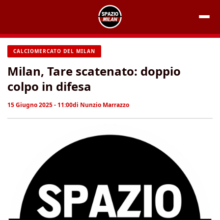
Vai
al
contenuto
CALCIOMERCATO DEL MILAN
Milan, Tare scatenato: doppio
colpo in difesa
15 Giugno 2025 - 11:00
di
Nunzio Marrazzo