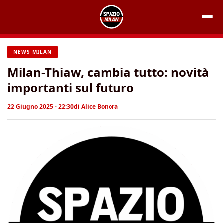
Vai
al
contenuto
NEWS MILAN
Milan-Thiaw, cambia tutto: novità
importanti sul futuro
22 Giugno 2025 - 22:30
di
Alice Bonora