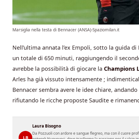
Marsiglia nella testa di Bennacer (ANSA)-Spaziomilan.it
Nell’ultima annata l’ex Empoli, sotto la guida d
un totale di 650 minuti, raggiungendo il second
avrebbe la possibilità di giocare la
Champions 
Arles ha già vissuto intensamente ; indimenticabi
Bennacer sembra avere le idee chiare, andando 
rifiutando le ricche proposte Saudite e rimane
Laura Bisogno
Da Pozzuoli con ardore e sangue flegreo, ma con il cuore prof
LB
network Nuovevoci, dove trasformo la passione per il calcio i