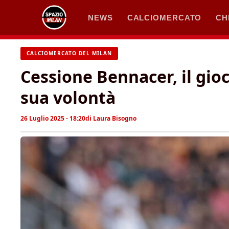
Vai
NEWS
CALCIOMERCATO
CH
al
contenuto
CALCIOMERCATO DEL MILAN
Cessione Bennacer, il gio
sua volontà
26 Luglio 2025 - 18:20
di
Laura Bisogno