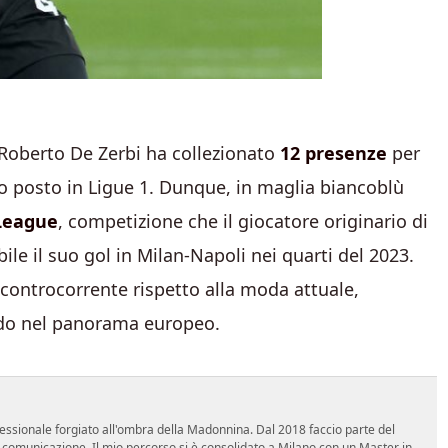
i Roberto De Zerbi ha collezionato
12 presenze
per
o posto in Ligue 1. Dunque, in maglia biancoblù
League
, competizione che il giocatore originario di
le il suo gol in Milan-Napoli nei quarti del 2023.
controcorrente rispetto alla moda attuale,
ndo nel panorama europeo.
essionale forgiato all'ombra della Madonnina. Dal 2018 faccio parte del
n comunicazione. Il mio percorso si è consolidato a Milano con un Master in