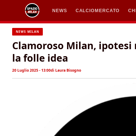
Vai
NEWS
CALCIOMERCATO
CH
al
contenuto
NEWS MILAN
Clamoroso Milan, ipotesi 
la folle idea
20 Luglio 2025 - 13:00
di
Laura Bisogno