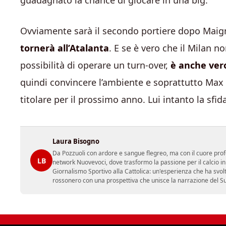
guadagnato la chance di giocare in una big.
Ovviamente sarà il secondo portiere dopo Mai
tornerà all’Atalanta
. E se è vero che il Milan 
possibilità di operare un turn-over,
è anche ver
quindi convincere l’ambiente e soprattutto Max 
titolare per il prossimo anno. Lui intanto la sfida
Laura Bisogno
Da Pozzuoli con ardore e sangue flegreo, ma con il cuore prof
LB
network Nuovevoci, dove trasformo la passione per il calcio i
Giornalismo Sportivo alla Cattolica: un'esperienza che ha svol
rossonero con una prospettiva che unisce la narrazione del Sud 