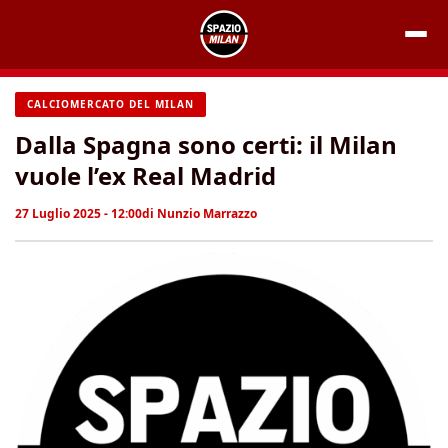
Vai
al
contenuto
CALCIOMERCATO DEL MILAN
Dalla Spagna sono certi: il Milan
vuole l’ex Real Madrid
27 Luglio 2025 - 12:00
di
Nunzio Marrazzo