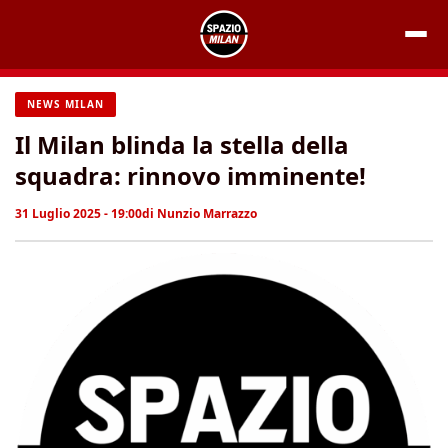
Vai
al
contenuto
NEWS MILAN
Il Milan blinda la stella della
squadra: rinnovo imminente!
31 Luglio 2025 - 19:00
di
Nunzio Marrazzo