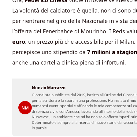
Ora,
Federico Chiesa
vuole ritrovare se stesso e
La volontà del calciatore è quella, non ci sono d
per rientrare nel giro della Nazionale in vista de
l’offerta del Fenerbahce di Mourinho. I Reds valu
euro
, un prezzo più che accessibile per il Milan.
percepisce uno stipendio da
7 milioni a stagio
anche una cartella clinica piena di infortuni.
Nunzio Marrazzo
Giornalista pubblicista dal 2019, iscritto all’Ordine dei Gior
per la scrittura e lo sport in una professione. Ho iniziato il
numerosi eventi sportivi e affinando le mie competenze sul ca
NM
di servizio civile con Amesci, lavorando all’interno della reda
Nuovevoci, un ambiente che mi ha non solo offerto “spazi” sti
Determinato e sempre alla ricerca di nuove storie da racconta
in parole.