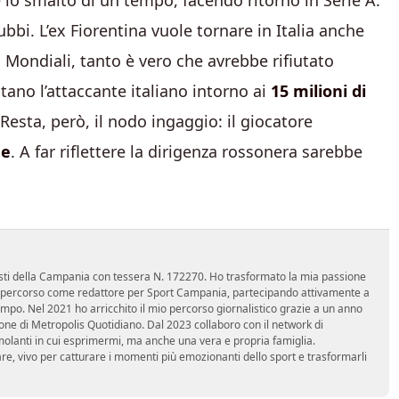
 lo smalto di un tempo, facendo ritorno in Serie A.
ubbi. L’ex Fiorentina vuole tornare in Italia anche
i Mondiali, tanto è vero che avrebbe rifiutato
tano l’attaccante italiano intorno ai
15 milioni di
 Resta, però, il nodo ingaggio: il giocatore
ne
. A far riflettere la dirigenza rossonera sarebbe
nalisti della Campania con tessera N. 172270. Ho trasformato la mia passione
 mio percorso come redattore per Sport Campania, partecipando attivamente a
mpo. Nel 2021 ho arricchito il mio percorso giornalistico grazie a un anno
zione di Metropolis Quotidiano. Dal 2023 collaboro con il network di
molanti in cui esprimermi, ma anche una vera e propria famiglia.
re, vivo per catturare i momenti più emozionanti dello sport e trasformarli