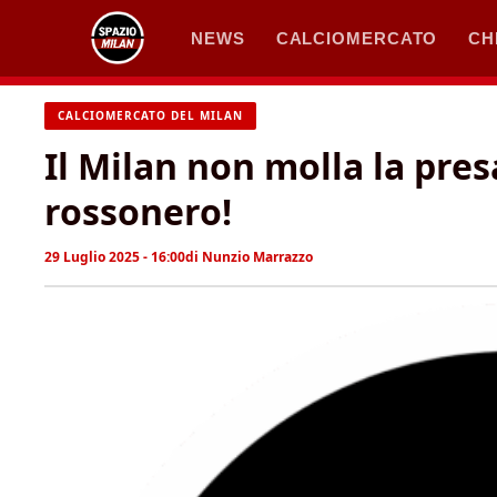
Vai
NEWS
CALCIOMERCATO
CH
al
contenuto
CALCIOMERCATO DEL MILAN
Il Milan non molla la presa
rossonero!
29 Luglio 2025 - 16:00
di
Nunzio Marrazzo