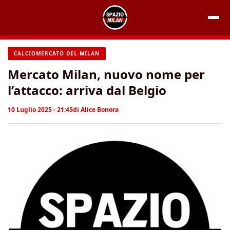
Vai
al
contenuto
CALCIOMERCATO DEL MILAN
Mercato Milan, nuovo nome per
l’attacco: arriva dal Belgio
10 Luglio 2025 - 21:45
di
Alice Bonora