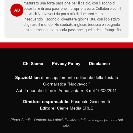
maturato una forte passione per il calcio, con il sogno di
poter fare di una passione il proprio lavoro. Collaboro con il
AB
network Nuovevoci da poco più di due anni e sto
inseguendo il sogno di diventare giornalista, con l'obiettivo
di girare il mondo. Ho studiato inglese, tedesco e spagnolo
e sto nutrendo una piccola passione, quella della fotografia.
Chi Siamo
Privacy Policy
Disclaimer
SpazioMilan
è un supplemento editoriale della Testata
Giornalistica "Nuovevoci"
Aut. Tribunale di Torre Annunziata n. 3 del 10/02/2011
Direttore responsabile:
Pasquale Giacometti
Editore:
Cierre Media SRLS
Photo Credits: l’editore ha i diritti di utilizzo delle immagini presenti sul
sito.