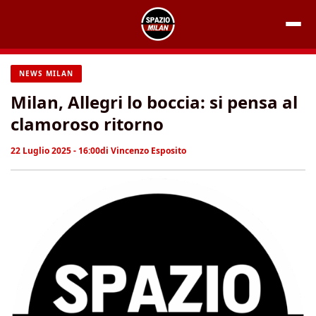
Vai
al
contenuto
NEWS MILAN
Milan, Allegri lo boccia: si pensa al
clamoroso ritorno
22 Luglio 2025 - 16:00
di
Vincenzo Esposito